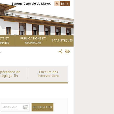
Fr
En
ع
Banque Centrale du Maroc
ETS ET
PUBLICATIONS ET
STATISTIQUES
NAIES
RECHERCHE
me
pérations de
Encours des
réglage fin
interventions