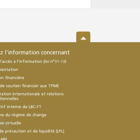
z l’information concernant
d’accès à l’information (loi n°31-13)
mentation
ion financière
de soutien financier aux TPME
ation internationale et relations
utionnelles
itif interne de LBC-FT
me du régime de change
e virtuelle
de précaution et de liquidité (LPL)
BAM