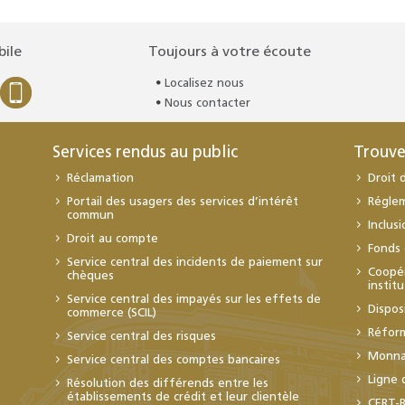
bile
Toujours à votre écoute
Localisez nous
Nous contacter
Services rendus au public
Trouve
Réclamation
Droit 
Portail des usagers des services d’intérêt
Régle
commun
Inclus
Droit au compte
Fonds 
Service central des incidents de paiement sur
Coopér
chèques
instit
Service central des impayés sur les effets de
Dispos
commerce (SCIL)
Réfor
Service central des risques
Monnai
Service central des comptes bancaires
Ligne 
Résolution des différends entre les
établissements de crédit et leur clientèle
CERT-