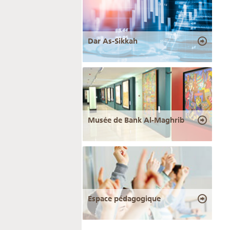
Dar As-Sikkah
Musée de Bank Al-Maghrib
Espace pédagogique