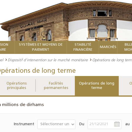
ISION
SYSTÈMES ET MOYENS DE
STABILITÉ
BILL
MARCHÉS
IRE
PAIEMENT
FINANCIÈRE
MON
el
Dispositif d’intervention sur le marché monétaire
Opérations de long ter
pérations de long terme
Opérations
Facilités
Opérations de long
O
principales
permanentes
terme
n millions de dirhams
Instrument
Du
au