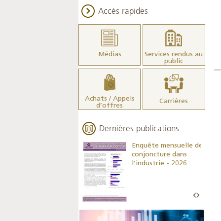
Accès rapides
Médias
Services rendus au
public
Achats / Appels
Carrières
d’offres
Dernières publications
Indicateurs clés des
Enquête mensuelle de
statistiques
conjoncture dans
monétaires - 2026
l’industrie - 2026