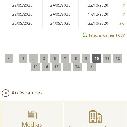
22/09/2020
24/09/2020
22/10/2020
Pr
22/09/2020
24/09/2020
17/12/2020
Pr
22/09/2020
24/09/2020
22/10/2020
Swa
Téléchargement CSV
1
5
6
7
8
9
10
11
12
...
13
14
15
34
...
Accès rapides
Médias