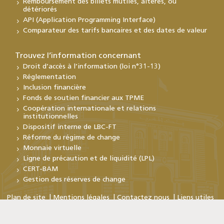
Remboursement des billets mutilés, altérés, ou
détériorés
API (Application Programming Interface)
Comparateur des tarifs bancaires et des dates de valeur
Trouvez l’information concernant
Droit d’accès à l’information (loi n°31-13)
Réglementation
Inclusion financière
Fonds de soutien financier aux TPME
Coopération internationale et relations
institutionnelles
Dispositif interne de LBC-FT
Réforme du régime de change
Monnaie virtuelle
Ligne de précaution et de liquidité (LPL)
CERT-BAM
Gestion des réserves de change
Plan de site
Mentions légales
Contactez nous
Liens utiles
Copyright © Bank Al-Maghrib 2026