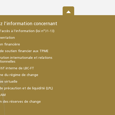
z l’information concernant
d’accès à l’information (loi n°31-13)
mentation
ion financière
de soutien financier aux TPME
ation internationale et relations
utionnelles
itif interne de LBC-FT
me du régime de change
e virtuelle
de précaution et de liquidité (LPL)
BAM
n des réserves de change