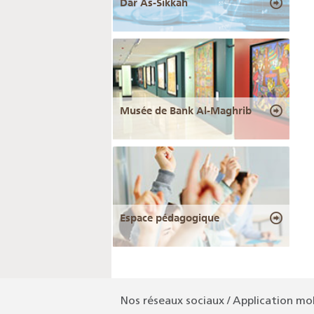
Dar As-Sikkah
Musée de Bank Al-Maghrib
Espace pédagogique
Nos réseaux sociaux / Application mo