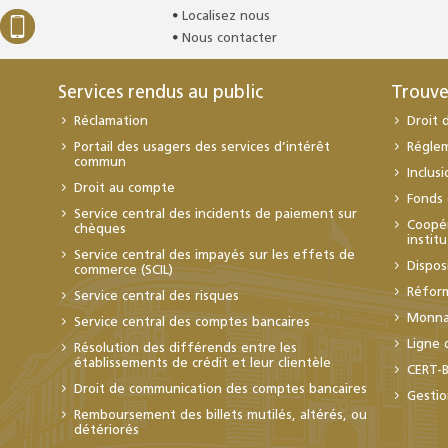
Localisez nous
Nous contacter
Services rendus au public
Trouve
Réclamation
Droit 
Portail des usagers des services d’intérêt
Régle
commun
Inclus
Droit au compte
Fonds 
Service central des incidents de paiement sur
Coopér
chèques
instit
Service central des impayés sur les effets de
Dispos
commerce (SCIL)
Réfor
Service central des risques
Monnai
Service central des comptes bancaires
Ligne 
Résolution des différends entre les
établissements de crédit et leur clientèle
CERT-
Droit de communication des comptes bancaires
Gestio
Remboursement des billets mutilés, altérés, ou
détériorés