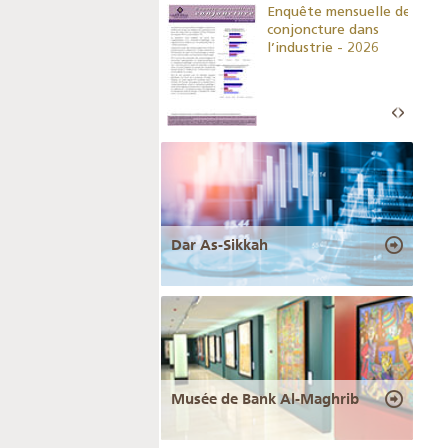
Indicateurs clés des
Enquête mensuelle de
statistiques
conjoncture dans
monétaires - 2026
l’industrie - 2026
Dar As-Sikkah
Musée de Bank Al-Maghrib