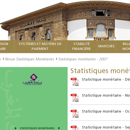
ISION
SYSTÈMES ET MOYENS DE
STABILITÉ
BILL
MARCHÉS
IRE
PAIEMENT
FINANCIÈRE
MON
s
Revue Statistiques Monétaires
Statistiques monétaires - 2007
Statistiques monét
Statistique monétaire - D
Statistique monétaire - N
Statistique monétaire - O
Statistique monétaire - S