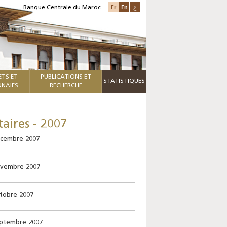
Fr
En
ع
Banque Centrale du Maroc
ETS ET
PUBLICATIONS ET
STATISTIQUES
NAIES
RECHERCHE
aires - 2007
écembre 2007
ovembre 2007
ctobre 2007
eptembre 2007