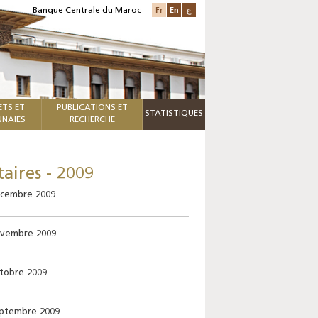
Fr
En
ع
Banque Centrale du Maroc
ETS ET
PUBLICATIONS ET
STATISTIQUES
NAIES
RECHERCHE
aires - 2009
écembre 2009
ovembre 2009
ctobre 2009
eptembre 2009