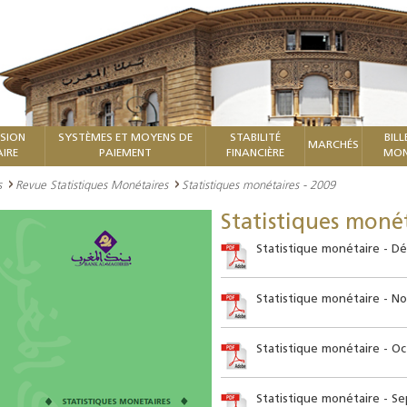
ISION
SYSTÈMES ET MOYENS DE
STABILITÉ
BILL
MARCHÉS
IRE
PAIEMENT
FINANCIÈRE
MON
s
Revue Statistiques Monétaires
Statistiques monétaires - 2009
Statistiques monét
Statistique monétaire - D
Statistique monétaire - N
Statistique monétaire - O
Statistique monétaire - S