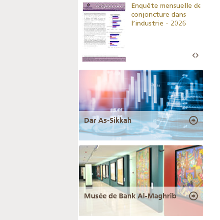
Indicateurs clés des
Enquête mensuelle de
statistiques
conjoncture dans
monétaires - 2026
l’industrie - 2026
Dar As-Sikkah
Musée de Bank Al-Maghrib