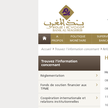
A
POLITIQUE
SUPERV
PROPOS
MONÉTAIRE
BANCA
Accueil
Trouvez l’information concernant
Réf
H
Trouvez l’information
concernant
Ho
Réglementation
08
Fonds de soutien financier aux
TPME
08
11
Coopération internationale et
relations institutionnelles
16