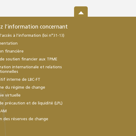
z l’information concernant
d’accès à l’information (loi n°31-13)
mentation
ion financière
de soutien financier aux TPME
ation internationale et relations
utionnelles
itif interne de LBC-FT
me du régime de change
e virtuelle
de précaution et de liquidité (LPL)
BAM
n des réserves de change