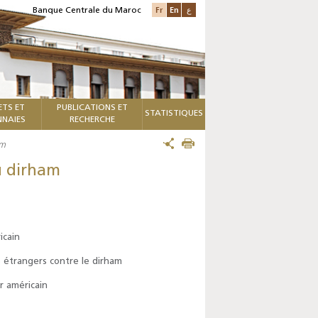
Fr
En
ع
Banque Centrale du Maroc
ETS ET
PUBLICATIONS ET
STATISTIQUES
NAIES
RECHERCHE
am
u dirham
icain
e étrangers contre le dirham
r américain