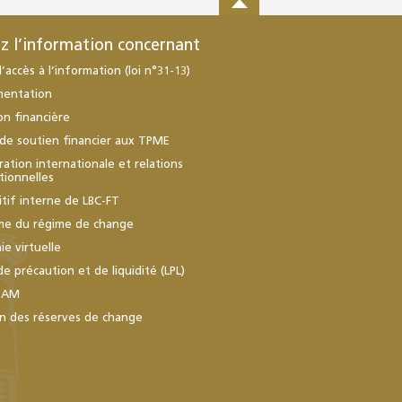
z l’information concernant
d’accès à l’information (loi n°31-13)
mentation
ion financière
de soutien financier aux TPME
ation internationale et relations
utionnelles
itif interne de LBC-FT
me du régime de change
e virtuelle
de précaution et de liquidité (LPL)
BAM
n des réserves de change