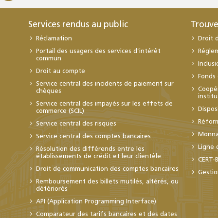
Services rendus au public
Trouve
Réclamation
Droit 
Portail des usagers des services d’intérêt
Régle
commun
Inclus
Droit au compte
Fonds 
Service central des incidents de paiement sur
Coopér
chèques
instit
Service central des impayés sur les effets de
Dispos
commerce (SCIL)
Réfor
Service central des risques
Monnai
Service central des comptes bancaires
Ligne 
Résolution des différends entre les
établissements de crédit et leur clientèle
CERT-
Droit de communication des comptes bancaires
Gestio
Remboursement des billets mutilés, altérés, ou
détériorés
API (Application Programming Interface)
Comparateur des tarifs bancaires et des dates