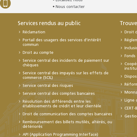
Localisez nous
Nous contacter
Services rendus au public
Trouve
Réclamation
Droit 
Portail des usagers des services d’intérêt
Régle
commun
Inclus
Droit au compte
Fonds 
Service central des incidents de paiement sur
Coopér
chèques
instit
Service central des impayés sur les effets de
Dispos
commerce (SCIL)
Réfor
Service central des risques
Monnai
Service central des comptes bancaires
Ligne 
Résolution des différends entre les
établissements de crédit et leur clientèle
CERT-
Droit de communication des comptes bancaires
Gestio
Remboursement des billets mutilés, altérés, ou
détériorés
API (Application Programming Interface)