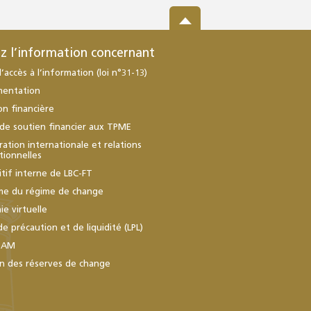
z l’information concernant
d’accès à l’information (loi n°31-13)
mentation
ion financière
de soutien financier aux TPME
ation internationale et relations
utionnelles
itif interne de LBC-FT
me du régime de change
e virtuelle
de précaution et de liquidité (LPL)
BAM
n des réserves de change