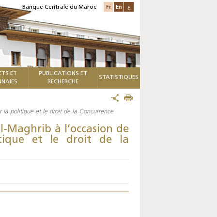
Fr
En
ع
Banque Centrale du Maroc
ETS ET
PUBLICATIONS ET
STATISTIQUES
NAIES
RECHERCHE
la politique et le droit de la Concurrence
l-Maghrib à l’occasion de
itique et le droit de la