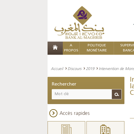
A
POLITIQUE
SUPERV
PROPOS
MONÉTAIRE
BANCA
Accueil
Discours
2019
Intervention de Monsi
I
Rechercher
l
C
Accès rapides