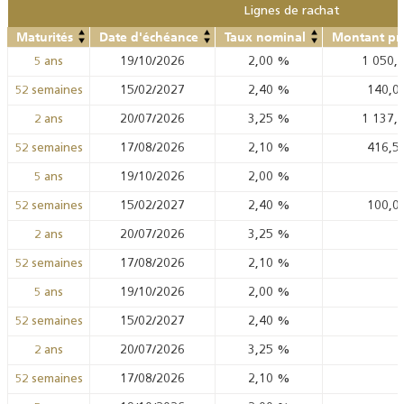
Lignes de rachat
Maturités
Date d'échéance
Taux nominal
Montant pr
19/10/2026
2,00
%
1 050,
5 ans
15/02/2027
2,40
%
140,0
52 semaines
20/07/2026
3,25
%
1 137,
2 ans
17/08/2026
2,10
%
416,5
52 semaines
19/10/2026
2,00
%
5 ans
15/02/2027
2,40
%
100,0
52 semaines
20/07/2026
3,25
%
2 ans
17/08/2026
2,10
%
52 semaines
19/10/2026
2,00
%
5 ans
15/02/2027
2,40
%
52 semaines
20/07/2026
3,25
%
2 ans
17/08/2026
2,10
%
52 semaines