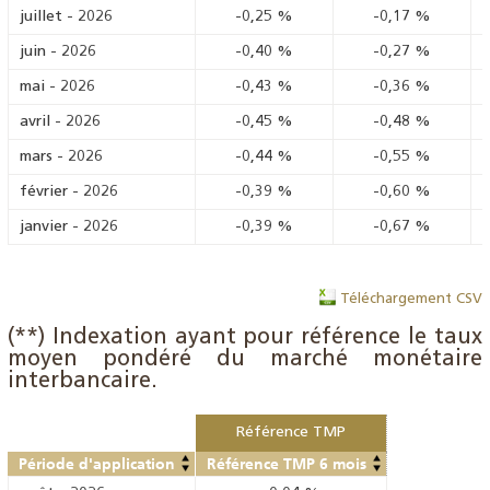
juillet
-
2026
-0,25
%
-0,17
%
juin
-
2026
-0,40
%
-0,27
%
mai
-
2026
-0,43
%
-0,36
%
avril
-
2026
-0,45
%
-0,48
%
mars
-
2026
-0,44
%
-0,55
%
février
-
2026
-0,39
%
-0,60
%
janvier
-
2026
-0,39
%
-0,67
%
Téléchargement CSV
(**) Indexation ayant pour référence le taux
moyen pondéré du marché monétaire
interbancaire.
Référence TMP
Période d'application
Référence TMP 6 mois