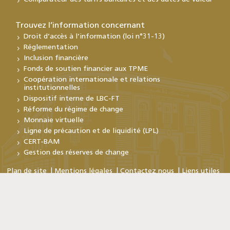
Trouvez l’information concernant
Droit d’accès à l’information (loi n°31-13)
Réglementation
Inclusion financière
Fonds de soutien financier aux TPME
Coopération internationale et relations
institutionnelles
Dispositif interne de LBC-FT
Réforme du régime de change
Monnaie virtuelle
Ligne de précaution et de liquidité (LPL)
CERT-BAM
Gestion des réserves de change
Plan de site
Mentions légales
Contactez nous
Liens utiles
Copyright © Bank Al-Maghrib 2026
En poursuivant votre visite sur ce site, vous acceptez
l'utilisation de cookies. Pour plus d'informations
Cliquez ici