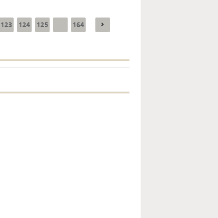
123
124
125
164
...
Enquête mensuelle de
conjoncture dans
l’industrie - 2026