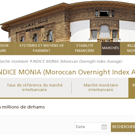
ISION
SYSTÈMES ET MOYENS DE
STABILITÉ
BILL
MARCHÉS
IRE
PAIEMENT
FINANCIÈRE
MON
arché monétaire
INDICE MONIA (Moroccan Overnight Index Average)
NDICE MONIA (Moroccan Overnight Index A
Taux de référence du marché
Marché monétaire
I
interbancaire
interbancaire
n millions de dirhams