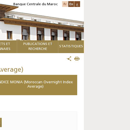
Fr
En
ع
Banque Centrale du Maroc
ETS ET
PUBLICATIONS ET
STATISTIQUES
NAIES
RECHERCHE
verage)
NDICE MONIA (Moroccan Overnight Index
Average)