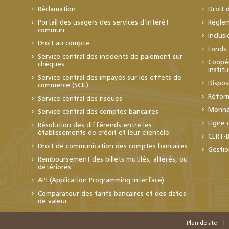
Réclamation
Droit 
Portail des usagers des services d’intérêt
Régle
commun
Inclus
Droit au compte
Fonds 
Service central des incidents de paiement sur
Coopér
chèques
instit
Service central des impayés sur les effets de
Dispos
commerce (SCIL)
Réfor
Service central des risques
Monnai
Service central des comptes bancaires
Ligne 
Résolution des différends entre les
établissements de crédit et leur clientèle
CERT-
Droit de communication des comptes bancaires
Gestio
Remboursement des billets mutilés, altérés, ou
détériorés
API (Application Programming Interface)
Comparateur des tarifs bancaires et des dates
de valeur
Plan de site