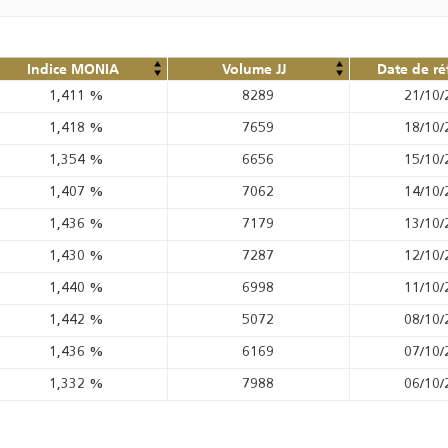
Indice MONIA
Volume JJ
Date de ré
1,411
%
8289
21/10/
1,418
%
7659
18/10/
1,354
%
6656
15/10/
1,407
%
7062
14/10/
1,436
%
7179
13/10/
1,430
%
7287
12/10/
1,440
%
6998
11/10/
1,442
%
5072
08/10/
1,436
%
6169
07/10/
1,332
%
7988
06/10/