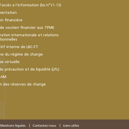
d’accès à l’information (loi n°31-13)
mentation
ion financière
de soutien financier aux TPME
ation internationale et relations
utionnelles
itif interne de LBC-FT
me du régime de change
e virtuelle
de précaution et de liquidité (LPL)
BAM
n des réserves de change
Mentions légales
Contactez nous
Liens utiles