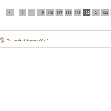
1
115
116
117
118
119
120
121
122
...
Résultats trimestriels
Indicateurs clés des
de l’enquête de
statistiques
conjoncture - 2026
monétaires - 2026
Termes de référence - MONIA