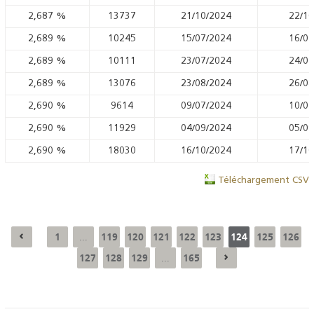
2,687
%
13737
21/10/2024
22/10
2,689
%
10245
15/07/2024
16/07
2,689
%
10111
23/07/2024
24/07
2,689
%
13076
23/08/2024
26/08
2,690
%
9614
09/07/2024
10/07
2,690
%
11929
04/09/2024
05/09
2,690
%
18030
16/10/2024
17/10
Téléchargement CSV
1
119
120
121
122
123
124
125
126
...
127
128
129
165
...