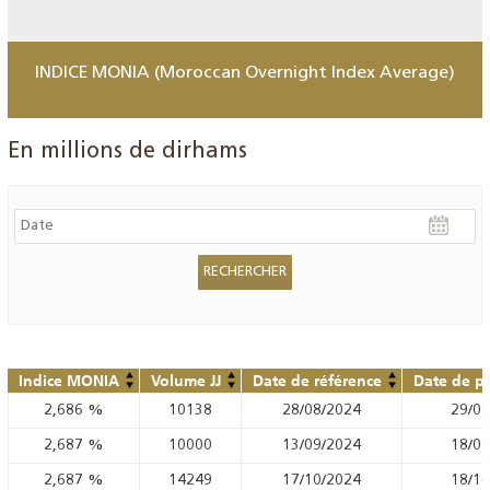
INDICE MONIA (Moroccan Overnight Index Average)
En millions de dirhams
Indice MONIA
Volume JJ
Date de référence
Date de pu
2,686
%
10138
28/08/2024
29/08
2,687
%
10000
13/09/2024
18/09
2,687
%
14249
17/10/2024
18/10