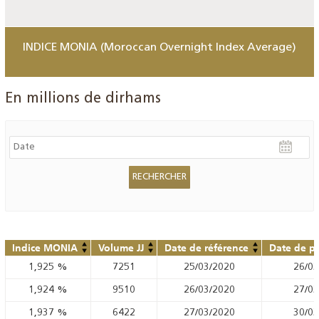
INDICE MONIA (Moroccan Overnight Index Average)
En millions de dirhams
Indice MONIA
Volume JJ
Date de référence
Date de pu
1,925
%
7251
25/03/2020
26/03
1,924
%
9510
26/03/2020
27/03
1,937
%
6422
27/03/2020
30/03