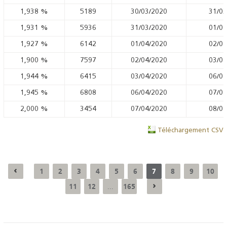
1,938
%
5189
30/03/2020
31/03
1,931
%
5936
31/03/2020
01/04
1,927
%
6142
01/04/2020
02/04
1,900
%
7597
02/04/2020
03/04
1,944
%
6415
03/04/2020
06/04
1,945
%
6808
06/04/2020
07/04
2,000
%
3454
07/04/2020
08/04
Téléchargement CSV
1
2
3
4
5
6
7
8
9
10
11
12
165
...