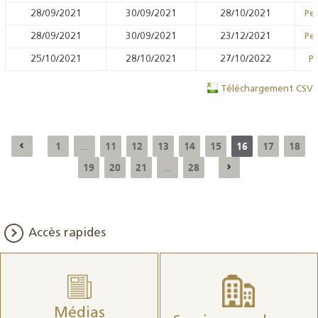
28/09/2021
30/09/2021
28/10/2021
Pen
28/09/2021
30/09/2021
23/12/2021
Pen
25/10/2021
28/10/2021
27/10/2022
Pr
Téléchargement CSV
1
11
12
13
14
15
16
17
18
...
19
20
21
28
...
Accès rapides
Médias