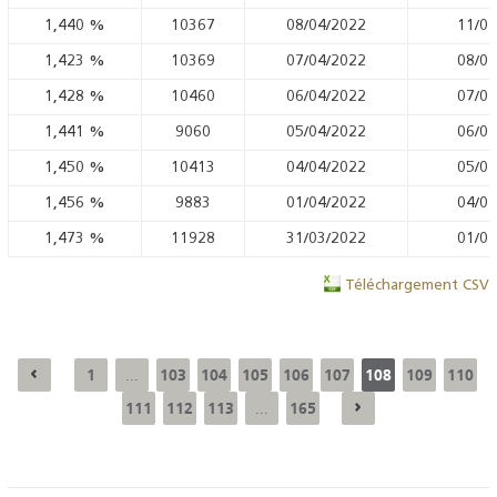
1,440
%
10367
08/04/2022
11/04
1,423
%
10369
07/04/2022
08/04
1,428
%
10460
06/04/2022
07/04
1,441
%
9060
05/04/2022
06/04
1,450
%
10413
04/04/2022
05/04
1,456
%
9883
01/04/2022
04/04
1,473
%
11928
31/03/2022
01/04
Téléchargement CSV
1
103
104
105
106
107
108
109
110
...
111
112
113
165
...