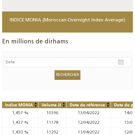
INDICE MONIA (Moroccan Overnight Index Average)
En millions de dirhams
Indice MONIA
Volume JJ
Date de référence
Date de pu
1,457
%
10396
13/04/2022
14/04
1,437
%
11178
12/04/2022
13/04
1,430
%
11292
11/04/2022
12/04