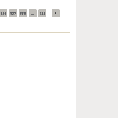
836
837
838
923
...
Enquête mensuelle de
conjoncture dans
l’industrie - 2026