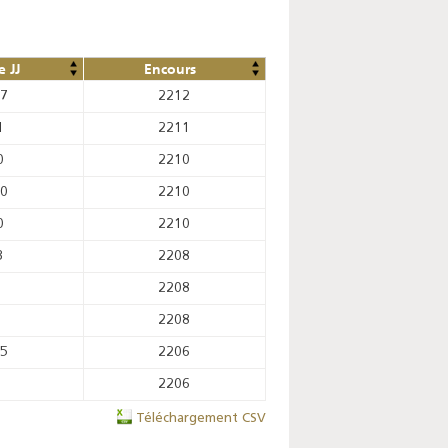
 JJ
Encours
97
2212
1
2211
0
2210
60
2210
0
2210
3
2208
2208
2208
55
2206
2206
Téléchargement CSV