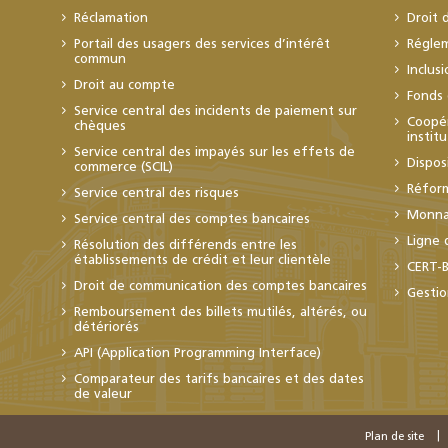
Réclamation
Droit 
Portail des usagers des services d’intérêt
Régle
commun
Inclus
Droit au compte
Fonds 
Service central des incidents de paiement sur
Coopér
chèques
instit
Service central des impayés sur les effets de
Dispos
commerce (SCIL)
Réfor
Service central des risques
Monnai
Service central des comptes bancaires
Ligne 
Résolution des différends entre les
établissements de crédit et leur clientèle
CERT-
Droit de communication des comptes bancaires
Gestio
Remboursement des billets mutilés, altérés, ou
détériorés
API (Application Programming Interface)
Comparateur des tarifs bancaires et des dates
de valeur
Plan de site