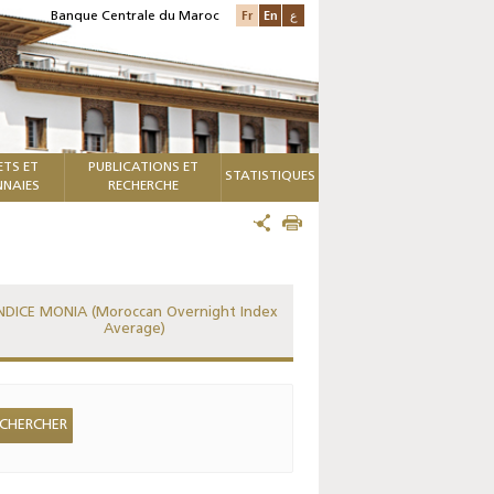
Fr
En
ع
Banque Centrale du Maroc
ETS ET
PUBLICATIONS ET
STATISTIQUES
NAIES
RECHERCHE
NDICE MONIA (Moroccan Overnight Index
Average)