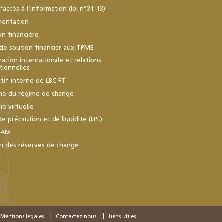
d’accès à l’information (loi n°31-13)
mentation
ion financière
de soutien financier aux TPME
ation internationale et relations
utionnelles
itif interne de LBC-FT
me du régime de change
e virtuelle
de précaution et de liquidité (LPL)
BAM
n des réserves de change
Mentions légales
Contactez nous
Liens utiles