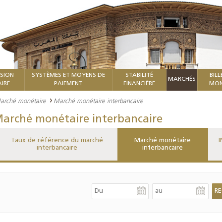
ISION
SYSTÈMES ET MOYENS DE
STABILITÉ
BILL
MARCHÉS
IRE
PAIEMENT
FINANCIÈRE
MON
arché monétaire
Marché monétaire interbancaire
arché monétaire interbancaire
Taux de référence du marché
Marché monétaire
I
interbancaire
interbancaire