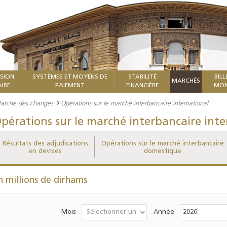
ISION
SYSTÈMES ET MOYENS DE
STABILITÉ
BILL
MARCHÉS
IRE
PAIEMENT
FINANCIÈRE
MON
arché des changes
Opérations sur le marché interbancaire international
pérations sur le marché interbancaire inte
Résultats des adjudications
Opérations sur le marché interbancaire
en devises
domestique
n millions de dirhams
Mois
Année