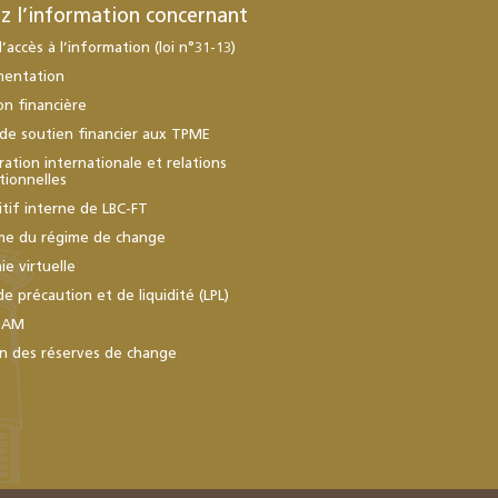
z l’information concernant
d’accès à l’information (loi n°31-13)
mentation
ion financière
de soutien financier aux TPME
ation internationale et relations
utionnelles
itif interne de LBC-FT
me du régime de change
e virtuelle
de précaution et de liquidité (LPL)
BAM
n des réserves de change