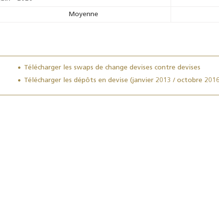
Moyenne
Télécharger les swaps de change devises contre devises
Résultats trimestriels
Indicateurs clés des
de l’enquête de
statistiques
Télécharger les dépôts en devise (janvier 2013 / octobre 2016
conjoncture - 2026
monétaires - 2026