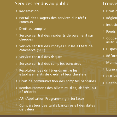
Services rendus au public
Trouve
Réclamation
Droit 
Portail des usagers des services d’intérêt
Régle
commun
Inclus
Droit au compte
Fonds 
Service central des incidents de paiement sur
Coopér
chèques
instit
Service central des impayés sur les effets de
Dispos
commerce (SCIL)
Réfor
Service central des risques
Monnai
Service central des comptes bancaires
Ligne 
Résolution des différends entre les
établissements de crédit et leur clientèle
CERT-
Droit de communication des comptes bancaires
Gestio
Remboursement des billets mutilés, altérés, ou
détériorés
API (Application Programming Interface)
Comparateur des tarifs bancaires et des dates
de valeur