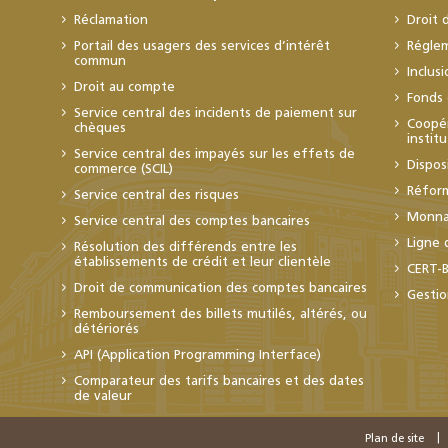
Réclamation
Droit 
Portail des usagers des services d’intérêt
Régle
commun
Inclus
Droit au compte
Fonds 
Service central des incidents de paiement sur
Coopér
chèques
instit
Service central des impayés sur les effets de
Dispos
commerce (SCIL)
Réfor
Service central des risques
Monnai
Service central des comptes bancaires
Ligne 
Résolution des différends entre les
établissements de crédit et leur clientèle
CERT-
Droit de communication des comptes bancaires
Gestio
Remboursement des billets mutilés, altérés, ou
détériorés
API (Application Programming Interface)
Comparateur des tarifs bancaires et des dates
de valeur
Plan de site