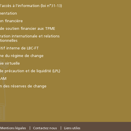
d’accès à l’information (loi n°31-13)
mentation
ion financière
de soutien financier aux TPME
ation internationale et relations
utionnelles
itif interne de LBC-FT
me du régime de change
e virtuelle
de précaution et de liquidité (LPL)
BAM
n des réserves de change
Mentions légales
Contactez nous
Liens utiles