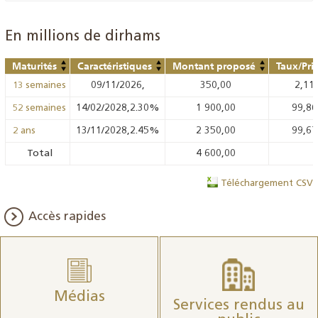
En millions de dirhams
Maturités
Caractéristiques
Montant proposé
Taux/Pri
09/11/2026,
350,00
2,11
13 semaines
14/02/2028,2.30%
1 900,00
99,8
52 semaines
13/11/2028,2.45%
2 350,00
99,6
2 ans
Total
4 600,00
Téléchargement CSV
Accès rapides
Médias
Services rendus au