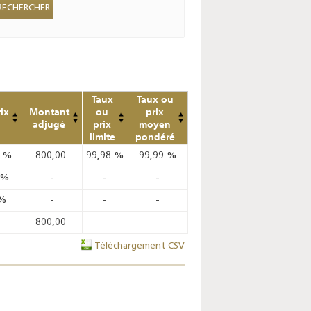
Taux
Taux ou
ix
Montant
ou
prix
adjugé
prix
moyen
limite
pondéré
2
%
800,00
99,98
%
99,99
%
%
-
-
-
%
-
-
-
800,00
Téléchargement CSV