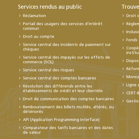
Services rendus au public
Trouve
Réclamation
Droit 
Portail des usagers des services d’intérêt
Régle
commun
Inclus
Droit au compte
Fonds 
Service central des incidents de paiement sur
Coopér
chèques
instit
Service central des impayés sur les effets de
Dispos
commerce (SCIL)
Réfor
Service central des risques
Monnai
Service central des comptes bancaires
Ligne 
Résolution des différends entre les
établissements de crédit et leur clientèle
CERT-
Droit de communication des comptes bancaires
Gestio
Remboursement des billets mutilés, altérés, ou
détériorés
API (Application Programming Interface)
Comparateur des tarifs bancaires et des dates
de valeur