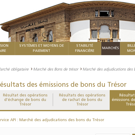
ISION
SYSTÈMES ET MOYENS DE
STABILITÉ
BILL
MARCHÉS
IRE
PAIEMENT
FINANCIÈRE
MON
arché obligataire
Marché des Bons de trésor
Marché des adjudications des 
ésultats des émissions de bons du Trésor
Résultat des opérations
Résultats des opérations
Résultat
d’échange de bons du
de rachat de bons du
émissions d
Trésor
Trésor
Trés
rvice API : Marché des adjudications des bons du Trésor