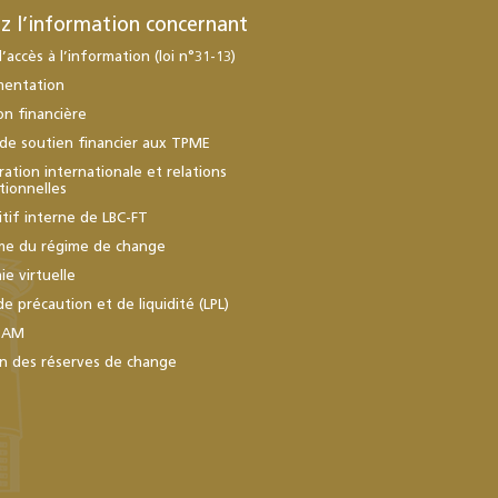
z l’information concernant
d’accès à l’information (loi n°31-13)
mentation
ion financière
de soutien financier aux TPME
ation internationale et relations
utionnelles
itif interne de LBC-FT
me du régime de change
e virtuelle
de précaution et de liquidité (LPL)
BAM
n des réserves de change