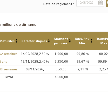
Date de réglement :
n millions de dirhams
Montant
Taux/Prix
Taux/Pr
Maturités
Caractéristiques
proposé
Min
Max
14/02/2028,2.30%
1 900,00
99,86
%
100,0
52 semaines
13/11/2028,2.45%
2 350,00
99,67
%
99,89
2 ans
09/11/2026,
350,00
2,11
%
2,25
13 semaines
Total
4 600,00