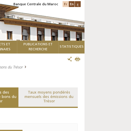
Fr
En
ع
Banque Centrale du Maroc
ETS ET
PUBLICATIONS ET
STATISTIQUES
NAIES
RECHERCHE
bons du Trésor
s des
Taux moyens pondérés
e bons du
mensuels des émissions du
or
Trésor