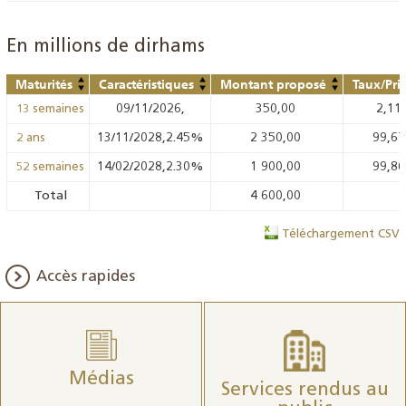
En millions de dirhams
Maturités
Caractéristiques
Montant proposé
Taux/Pri
09/11/2026,
350,00
2,11
13 semaines
13/11/2028,2.45%
2 350,00
99,6
2 ans
14/02/2028,2.30%
1 900,00
99,8
52 semaines
Total
4 600,00
Téléchargement CSV
Accès rapides
Médias
Services rendus au