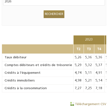
2023
T2
T3
T4
Taux débiteur
5,26
5,36
5,36
5
Comptes débiteurs et crédits de trésorerie
5,29
5,32
5,37
5
Crédits à l'équipement
4,74
5,11
4,91
5
Crédits immobiliers
4,98
5,21
5,14
5
Crédits à la consommation
7,27
7,25
7,18
7
Téléchargement CSV