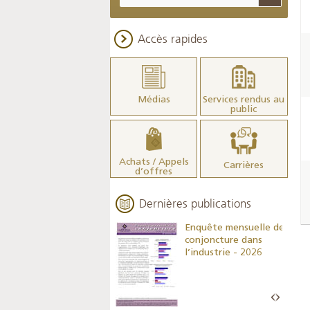
Accès rapides
Médias
Services rendus au
public
Achats / Appels
Carrières
d’offres
Dernières publications
Indicateurs clés des
Enquête mensuelle de
statistiques
conjoncture dans
monétaires - 2026
l’industrie - 2026