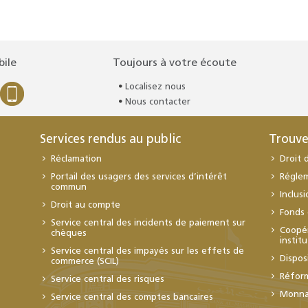
bile
Toujours à votre écoute
Localisez nous
Nous contacter
Services rendus au public
Trouve
Réclamation
Droit 
Portail des usagers des services d’intérêt
Régle
commun
Inclus
Droit au compte
Fonds 
Service central des incidents de paiement sur
Coopér
chèques
instit
Service central des impayés sur les effets de
Dispos
commerce (SCIL)
Réfor
Service central des risques
Monnai
Service central des comptes bancaires