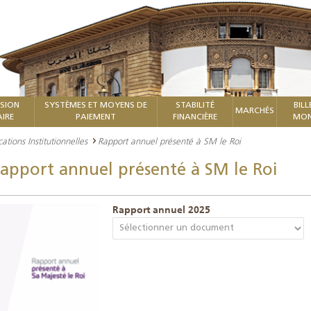
ISION
SYSTÈMES ET MOYENS DE
STABILITÉ
BILL
MARCHÉS
IRE
PAIEMENT
FINANCIÈRE
MON
cations Institutionnelles
Rapport annuel présenté à SM le Roi
apport annuel présenté à SM le Roi
Rapport annuel 2025