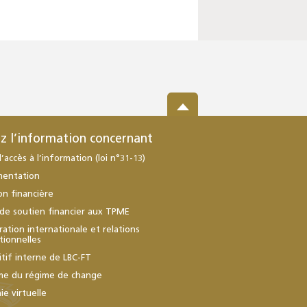
z l’information concernant
d’accès à l’information (loi n°31-13)
mentation
ion financière
de soutien financier aux TPME
ation internationale et relations
utionnelles
itif interne de LBC-FT
me du régime de change
e virtuelle