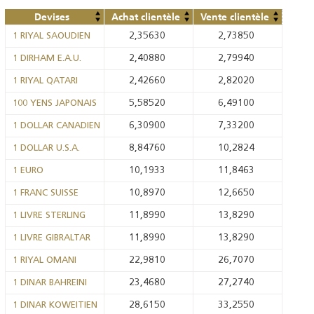
Devises
Achat clientèle
Vente clientèle
2,35630
2,73850
1 RIYAL SAOUDIEN
2,40880
2,79940
1 DIRHAM E.A.U.
2,42660
2,82020
1 RIYAL QATARI
5,58520
6,49100
100 YENS JAPONAIS
6,30900
7,33200
1 DOLLAR CANADIEN
8,84760
10,2824
1 DOLLAR U.S.A.
10,1933
11,8463
1 EURO
10,8970
12,6650
1 FRANC SUISSE
11,8990
13,8290
1 LIVRE STERLING
11,8990
13,8290
1 LIVRE GIBRALTAR
22,9810
26,7070
1 RIYAL OMANI
23,4680
27,2740
1 DINAR BAHREINI
28,6150
33,2550
1 DINAR KOWEITIEN