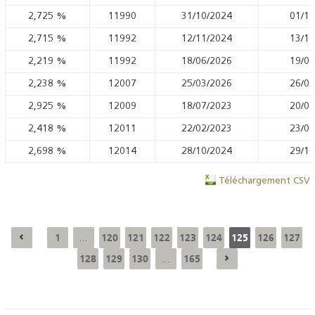
2,725
%
11990
31/10/2024
01/11
2,715
%
11992
12/11/2024
13/11
2,219
%
11992
18/06/2026
19/06
2,238
%
12007
25/03/2026
26/03
2,925
%
12009
18/07/2023
20/07
2,418
%
12011
22/02/2023
23/02
2,698
%
12014
28/10/2024
29/10
Téléchargement CSV
1
120
121
122
123
124
125
126
127
...
128
129
130
165
...