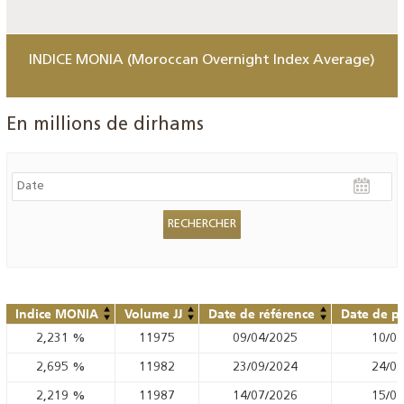
INDICE MONIA (Moroccan Overnight Index Average)
En millions de dirhams
Indice MONIA
Volume JJ
Date de référence
Date de pu
2,231
%
11975
09/04/2025
10/04
2,695
%
11982
23/09/2024
24/09
2,219
%
11987
14/07/2026
15/07