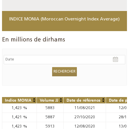
INDICE MONIA (Moroccan Overnight Index Average)
En millions de dirhams
Indice MONIA
Volume JJ
Date de référence
Date de pu
1,423
%
5883
11/08/2021
12/08
1,421
%
5887
27/10/2020
28/10
1,423
%
5913
12/08/2020
13/08