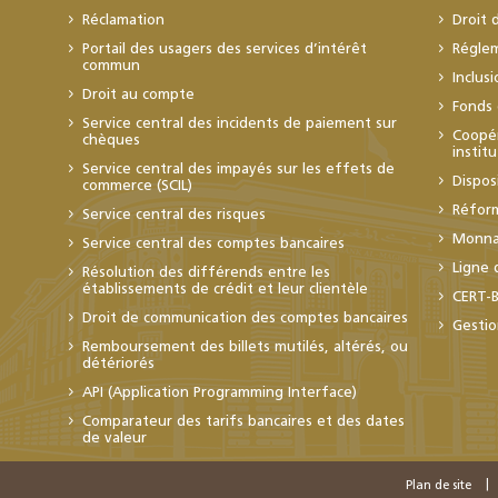
Réclamation
Droit 
Portail des usagers des services d’intérêt
Régle
commun
Inclus
Droit au compte
Fonds 
Service central des incidents de paiement sur
Coopér
chèques
instit
Service central des impayés sur les effets de
Dispos
commerce (SCIL)
Réfor
Service central des risques
Monnai
Service central des comptes bancaires
Ligne 
Résolution des différends entre les
établissements de crédit et leur clientèle
CERT-
Droit de communication des comptes bancaires
Gestio
Remboursement des billets mutilés, altérés, ou
détériorés
API (Application Programming Interface)
Comparateur des tarifs bancaires et des dates
de valeur
Plan de site