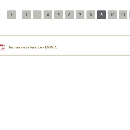
1
4
5
6
7
8
9
10
11
...
Résultats trimestriels
Indicateurs clés des
de l’enquête de
statistiques
conjoncture - 2026
monétaires - 2026
Termes de référence - MONIA