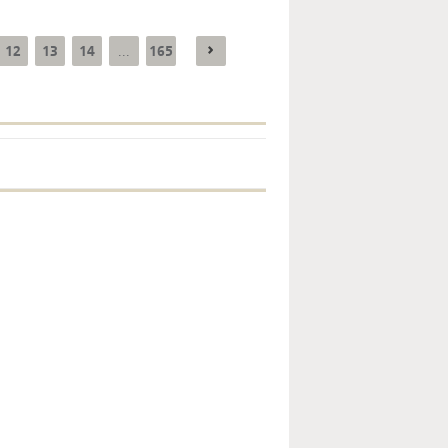
12
13
14
165
...
Enquête mensuelle de
conjoncture dans
l’industrie - 2026