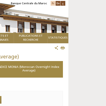
Fr
En
ع
Banque Centrale du Maroc
ETS ET
PUBLICATIONS ET
STATISTIQUES
NAIES
RECHERCHE
verage)
NDICE MONIA (Moroccan Overnight Index
Average)