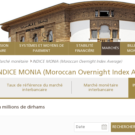
ISION
SYSTÈMES ET MOYENS DE
STABILITÉ
BILL
MARCHÉS
IRE
PAIEMENT
FINANCIÈRE
MON
arché monétaire
INDICE MONIA (Moroccan Overnight Index Average)
NDICE MONIA (Moroccan Overnight Index A
Taux de référence du marché
Marché monétaire
I
interbancaire
interbancaire
n millions de dirhams