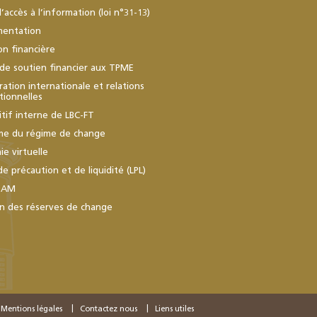
d’accès à l’information (loi n°31-13)
mentation
ion financière
de soutien financier aux TPME
ation internationale et relations
utionnelles
itif interne de LBC-FT
me du régime de change
e virtuelle
de précaution et de liquidité (LPL)
BAM
n des réserves de change
Mentions légales
Contactez nous
Liens utiles