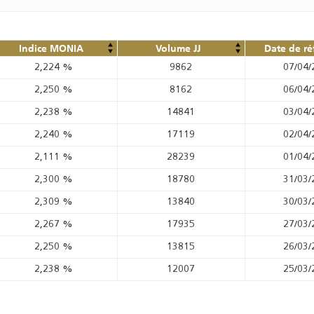
Indice MONIA
Volume JJ
Date de ré
2,224
%
9862
07/04/
2,250
%
8162
06/04/
2,238
%
14841
03/04/
2,240
%
17119
02/04/
2,111
%
28239
01/04/
2,300
%
18780
31/03/
2,309
%
13840
30/03/
2,267
%
17935
27/03/
2,250
%
13815
26/03/
2,238
%
12007
25/03/