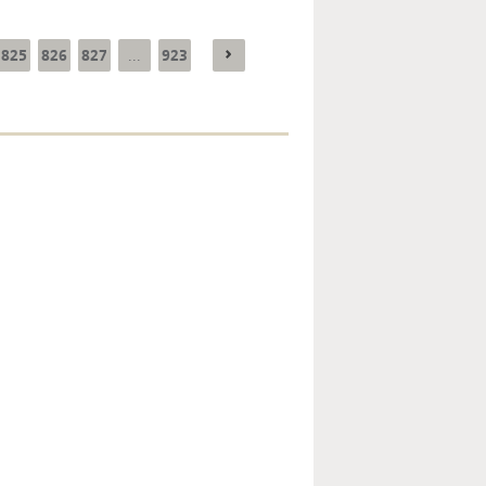
825
826
827
923
...
Enquête mensuelle de
conjoncture dans
l’industrie - 2026