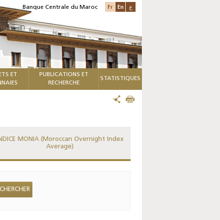
Fr
En
ع
Banque Centrale du Maroc
ETS ET
PUBLICATIONS ET
STATISTIQUES
NAIES
RECHERCHE
NDICE MONIA (Moroccan Overnight Index
Average)