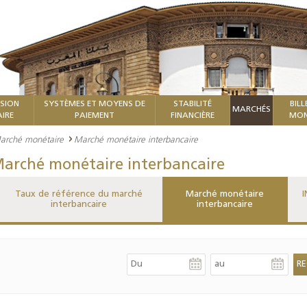
ISION
SYSTÈMES ET MOYENS DE
STABILITÉ
BILL
MARCHÉS
IRE
PAIEMENT
FINANCIÈRE
MON
arché monétaire
Marché monétaire interbancaire
arché monétaire interbancaire
Taux de référence du marché
Marché monétaire
I
interbancaire
interbancaire