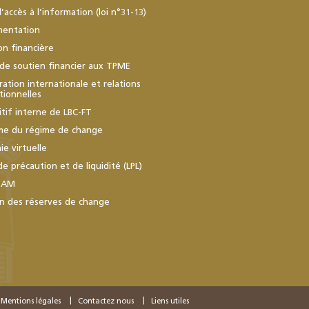
d’accès à l’information (loi n°31-13)
mentation
ion financière
de soutien financier aux TPME
ation internationale et relations
utionnelles
itif interne de LBC-FT
me du régime de change
e virtuelle
de précaution et de liquidité (LPL)
BAM
n des réserves de change
Mentions légales
Contactez nous
Liens utiles