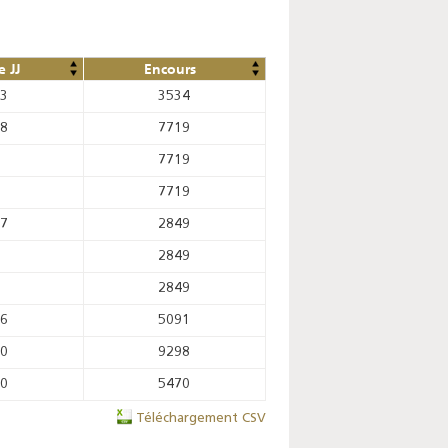
 JJ
Encours
83
3534
18
7719
7719
7719
17
2849
2849
2849
96
5091
00
9298
10
5470
Téléchargement CSV