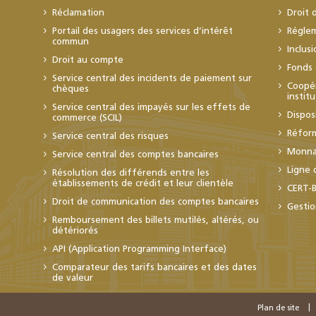
Réclamation
Droit 
Portail des usagers des services d’intérêt
Régle
commun
Inclus
Droit au compte
Fonds 
Service central des incidents de paiement sur
Coopér
chèques
instit
Service central des impayés sur les effets de
Dispos
commerce (SCIL)
Réfor
Service central des risques
Monnai
Service central des comptes bancaires
Ligne 
Résolution des différends entre les
établissements de crédit et leur clientèle
CERT-
Droit de communication des comptes bancaires
Gestio
Remboursement des billets mutilés, altérés, ou
détériorés
API (Application Programming Interface)
Comparateur des tarifs bancaires et des dates
de valeur
Plan de site