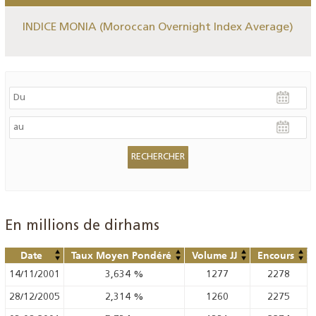
INDICE MONIA (Moroccan Overnight Index Average)
En millions de dirhams
Date
Taux Moyen Pondéré
Volume JJ
Encours
14/11/2001
3,634
%
1277
2278
28/12/2005
2,314
%
1260
2275