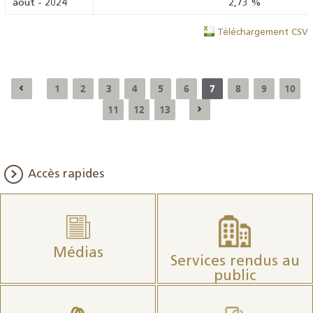
août
-
2024
2,73
%
Téléchargement CSV
1
2
3
4
5
6
7
8
9
10
11
12
13
Accès rapides
Médias
Services rendus au
public