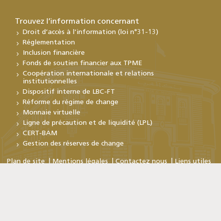
Trouvez l’information concernant
Droit d’accès à l’information (loi n°31-13)
Réglementation
Inclusion financière
Fonds de soutien financier aux TPME
Coopération internationale et relations
institutionnelles
Dispositif interne de LBC-FT
Réforme du régime de change
Monnaie virtuelle
Ligne de précaution et de liquidité (LPL)
CERT-BAM
Gestion des réserves de change
Plan de site
Mentions légales
Contactez nous
Liens utiles
Copyright © Bank Al-Maghrib 2026
En poursuivant votre visite sur ce site, vous acceptez
l'utilisation de cookies. Pour plus d'informations
Cliquez ici