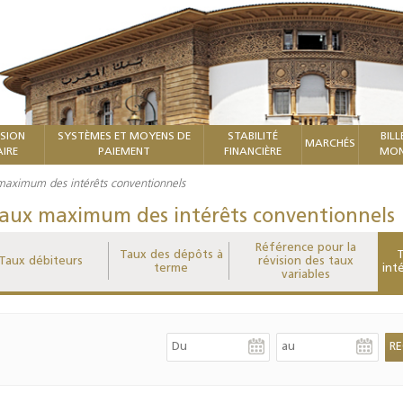
ISION
SYSTÈMES ET MOYENS DE
STABILITÉ
BILL
MARCHÉS
IRE
PAIEMENT
FINANCIÈRE
MON
maximum des intérêts conventionnels
aux maximum des intérêts conventionnels
Référence pour la
Taux des dépôts à
T
Taux débiteurs
révision des taux
terme
int
variables