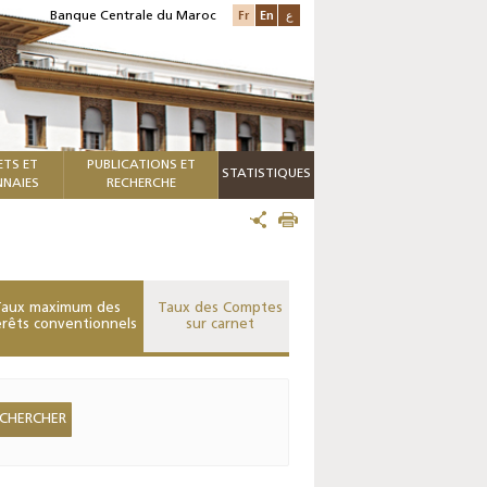
Fr
En
ع
Banque Centrale du Maroc
ETS ET
PUBLICATIONS ET
STATISTIQUES
NAIES
RECHERCHE
aux maximum des
Taux des Comptes
érêts conventionnels
sur carnet