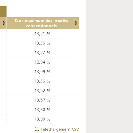
Taux maximum des intérêts
conventionnels
13,21
%
13,36
%
13,27
%
12,94
%
13,09
%
13,36
%
13,52
%
13,57
%
13,60
%
13,90
%
Téléchargement CSV