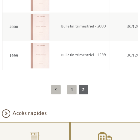
2000
Bulletin trimestriel - 2000
30/12/
1999
Bulletin trimestriel - 1999
30/12/
1
2
Accès rapides