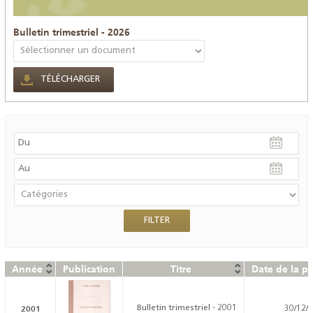
Bulletin trimestriel - 2026
TÉLÉCHARGER
Année
Publication
Titre
Date de la pu
2001
Bulletin trimestriel - 2001
30/12/