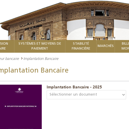
ISION
SYSTÈMES ET MOYENS DE
STABILITÉ
BILL
MARCHÉS
IRE
PAIEMENT
FINANCIÈRE
MON
teur bancaire
Implantation Bancaire
mplantation Bancaire
Implantation Bancaire - 2025