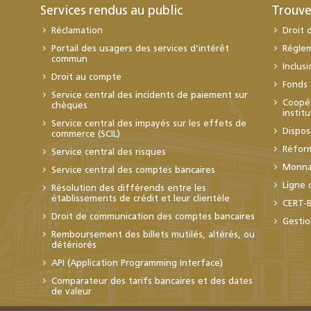
Services rendus au public
Trouve
Réclamation
Droit 
Portail des usagers des services d’intérêt
Régle
commun
Inclus
Droit au compte
Fonds 
Service central des incidents de paiement sur
Coopér
chèques
instit
Service central des impayés sur les effets de
Dispos
commerce (SCIL)
Réfor
Service central des risques
Monnai
Service central des comptes bancaires
Ligne 
Résolution des différends entre les
établissements de crédit et leur clientèle
CERT-
Droit de communication des comptes bancaires
Gestio
Remboursement des billets mutilés, altérés, ou
détériorés
API (Application Programming Interface)
Comparateur des tarifs bancaires et des dates
de valeur