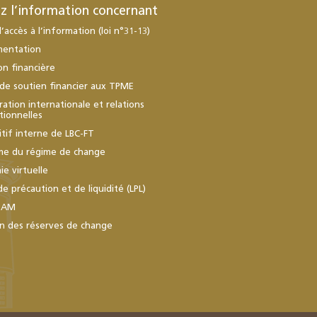
z l’information concernant
d’accès à l’information (loi n°31-13)
mentation
ion financière
de soutien financier aux TPME
ation internationale et relations
utionnelles
itif interne de LBC-FT
me du régime de change
e virtuelle
de précaution et de liquidité (LPL)
BAM
n des réserves de change