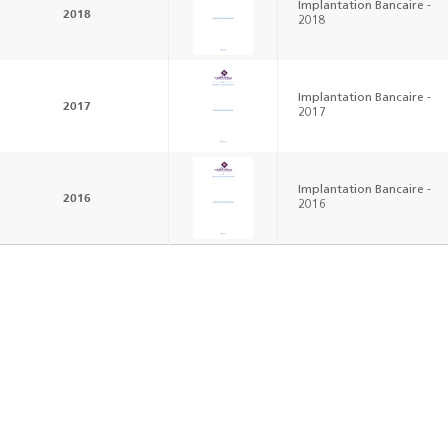
Implantation Bancaire -
2018
2018
Implantation Bancaire -
2017
2017
Résultats trimestriels
Indicateurs clés des
de l’enquête de
statistiques
conjoncture - 2026
monétaires - 2026
Implantation Bancaire -
2016
2016