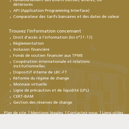
Remboursement des billets mutilés, altérés, ou
détériorés
API (Application Programming Interface)
Comparateur des tarifs bancaires et des dates de valeur
Trouvez l’information concernant
Droit d’accès à l’information (loi n°31-13)
Réglementation
Inclusion financière
Fonds de soutien financier aux TPME
Coopération internationale et relations
institutionnelles
Dispositif interne de LBC-FT
Réforme du régime de change
Monnaie virtuelle
Ligne de précaution et de liquidité (LPL)
CERT-BAM
Gestion des réserves de change
Plan de site
Mentions légales
Contactez nous
Liens utiles
Copyright © Bank Al-Maghrib 2026