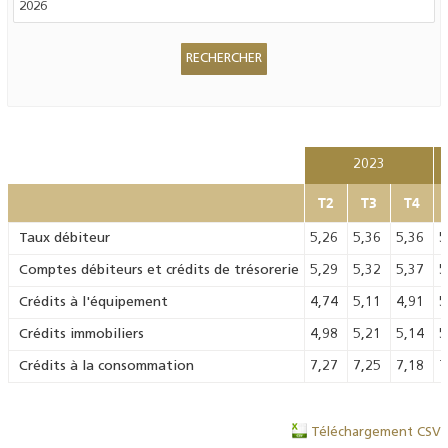
2023
T2
T3
T4
Taux débiteur
5,26
5,36
5,36
5
Comptes débiteurs et crédits de trésorerie
5,29
5,32
5,37
5
Crédits à l'équipement
4,74
5,11
4,91
5
Crédits immobiliers
4,98
5,21
5,14
5
Crédits à la consommation
7,27
7,25
7,18
7
Téléchargement CSV