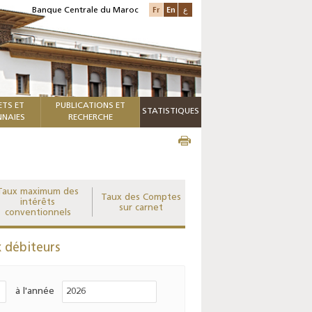
Fr
En
ع
Banque Centrale du Maroc
ETS ET
PUBLICATIONS ET
STATISTIQUES
NAIES
RECHERCHE
Taux maximum des
Taux des Comptes
intérêts
sur carnet
conventionnels
 débiteurs
à l'année