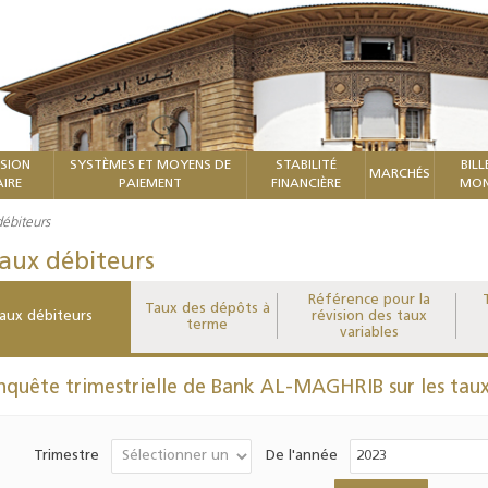
ISION
SYSTÈMES ET MOYENS DE
STABILITÉ
BILL
MARCHÉS
IRE
PAIEMENT
FINANCIÈRE
MON
ébiteurs
aux débiteurs
Référence pour la
Taux des dépôts à
aux débiteurs
révision des taux
terme
variables
nquête trimestrielle de Bank AL-MAGHRIB sur les taux
Trimestre
De l'année