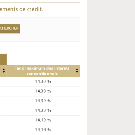
Enquête mensuelle de
ements de crédit.
conjoncture dans
l’industrie - 2026
Taux maximum des intérêts
conventionnels
14,30
%
14,38
%
14,39
%
14,30
%
14,19
%
14,14
%