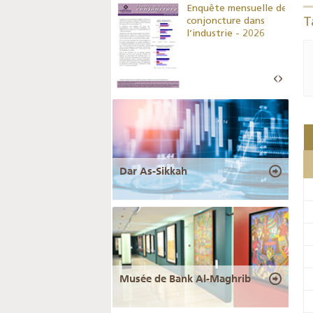
Indicateurs clés des
Enquête mensuelle de
statistiques
conjoncture dans
T
monétaires - 2026
l’industrie - 2026
Dar As-Sikkah
Musée de Bank Al-Maghrib