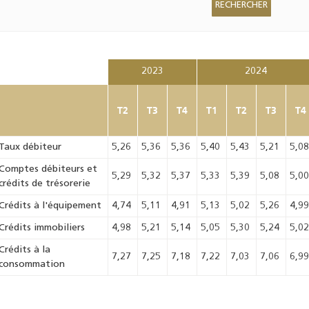
2023
2024
T2
T3
T4
T1
T2
T3
T4
Taux débiteur
5,26
5,36
5,36
5,40
5,43
5,21
5,0
Comptes débiteurs et
5,29
5,32
5,37
5,33
5,39
5,08
5,0
crédits de trésorerie
Crédits à l'équipement
4,74
5,11
4,91
5,13
5,02
5,26
4,9
Crédits immobiliers
4,98
5,21
5,14
5,05
5,30
5,24
5,0
Crédits à la
7,27
7,25
7,18
7,22
7,03
7,06
6,9
consommation