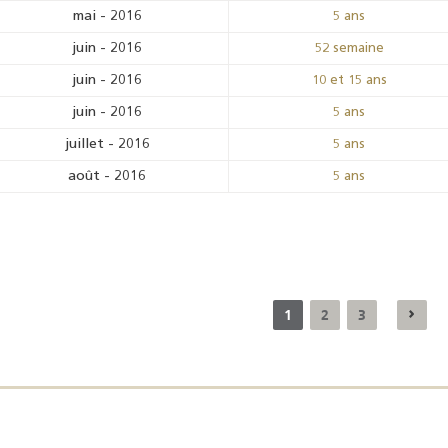
mai
-
2016
5 ans
juin
-
2016
52 semaine
juin
-
2016
10 et 15 ans
juin
-
2016
5 ans
juillet
-
2016
5 ans
août
-
2016
5 ans
1
2
3