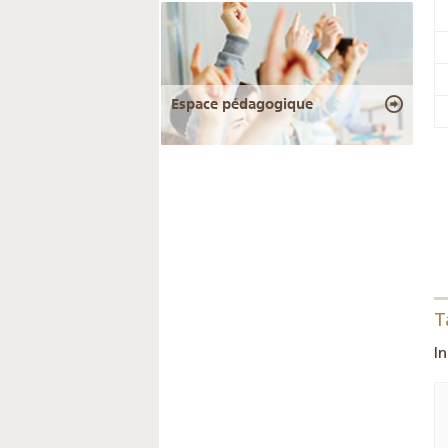
Espace pédagogique
T
I