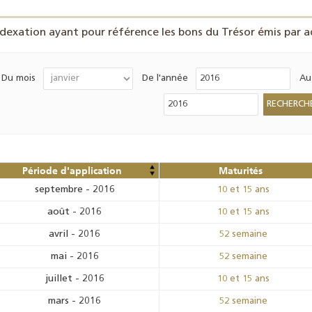
ndexation ayant pour référence les bons du Trésor émis par ad
Du mois
De l'année
Au
Période d'application
Maturités
septembre
-
2016
10 et 15 ans
août
-
2016
10 et 15 ans
avril
-
2016
52 semaine
mai
-
2016
52 semaine
juillet
-
2016
10 et 15 ans
mars
-
2016
52 semaine