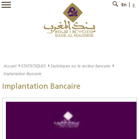
En
ع
Accueil
STATISTIQUES
Statistiques sur le secteur bancaire
Implantation Bancaire
Implantation Bancaire