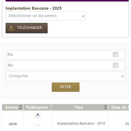
Implantation Bancaire - 2025
TÉLÉCHARGER
Année
Publication
Titre
Date de l
2016
Implantation Bancaire - 2016
26/