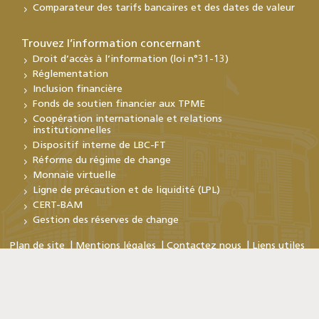
Comparateur des tarifs bancaires et des dates de valeur
Trouvez l’information concernant
Droit d’accès à l’information (loi n°31-13)
Réglementation
Inclusion financière
Fonds de soutien financier aux TPME
Coopération internationale et relations
institutionnelles
Dispositif interne de LBC-FT
Réforme du régime de change
Monnaie virtuelle
Ligne de précaution et de liquidité (LPL)
CERT-BAM
Gestion des réserves de change
Plan de site
Mentions légales
Contactez nous
Liens utiles
Copyright © Bank Al-Maghrib 2026
En poursuivant votre visite sur ce site, vous acceptez