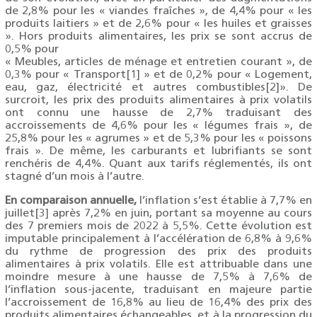
de 2,8% pour les « viandes fraîches », de 4,4% pour « les
produits laitiers » et de 2,6% pour « les huiles et graisses
». Hors produits alimentaires, les prix se sont accrus de
0,5% pour
« Meubles, articles de ménage et entretien courant », de
0,3% pour « Transport[1] » et de 0,2% pour « Logement,
eau, gaz, électricité et autres combustibles[2]». De
surcroit, les prix des produits alimentaires à prix volatils
ont connu une hausse de 2,7% traduisant des
accroissements de 4,6% pour les « légumes frais », de
25,8% pour les « agrumes » et de 5,3% pour les « poissons
frais ». De même, les carburants et lubrifiants se sont
renchéris de 4,4%. Quant aux tarifs réglementés, ils ont
stagné d’un mois à l’autre.
En comparaison annuelle,
l’inflation s’est établie à 7,7% en
juillet[3] après 7,2% en juin, portant sa moyenne au cours
des 7 premiers mois de 2022 à 5,5%. Cette évolution est
imputable principalement à l’accélération de 6,8% à 9,6%
du rythme de progression des prix des produits
alimentaires à prix volatils. Elle est attribuable dans une
moindre mesure à une hausse de 7,5% à 7,6% de
l’inflation sous-jacente, traduisant en majeure partie
l’accroissement de 16,8% au lieu de 16,4% des prix des
produits alimentaires échangeables, et à la progression du