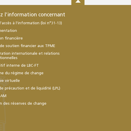
z l’information concernant
d’accès à l’information (loi n°31-13)
mentation
ion financière
de soutien financier aux TPME
ation internationale et relations
utionnelles
itif interne de LBC-FT
me du régime de change
e virtuelle
de précaution et de liquidité (LPL)
BAM
n des réserves de change