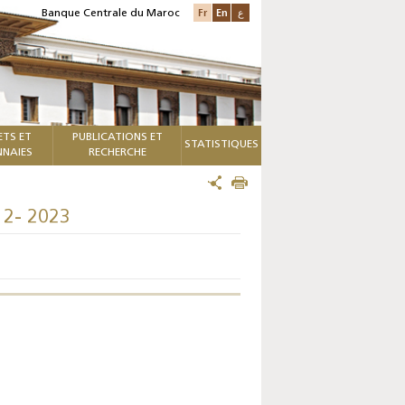
Fr
En
ع
Banque Centrale du Maroc
ETS ET
PUBLICATIONS ET
STATISTIQUES
NAIES
RECHERCHE
12- 2023