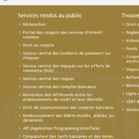
Services rendus au public
Trouve
Réclamation
Droit 
Portail des usagers des services d’intérêt
Régle
commun
Inclus
Droit au compte
Fonds 
Service central des incidents de paiement sur
Coopér
chèques
instit
Service central des impayés sur les effets de
Dispos
commerce (SCIL)
Réfor
Service central des risques
Monnai
Service central des comptes bancaires
Ligne 
Résolution des différends entre les
établissements de crédit et leur clientèle
CERT-
Droit de communication des comptes bancaires
Gestio
Remboursement des billets mutilés, altérés, ou
détériorés
API (Application Programming Interface)
Comparateur des tarifs bancaires et des dates